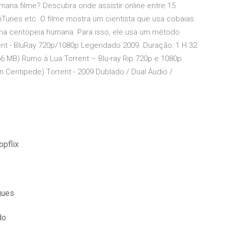
ana filme? Descubra onde assistir online entre 15
 iTunes etc. O filme mostra um cientista que usa cobaias
uma centopeia humana. Para isso, ele usa um método
ent - BluRay 720p/1080p Legendado 2009. Duração: 1 H 32
MB) Rumo à Lua Torrent – Blu-ray Rip 720p e 1080p
Centipede) Torrent - 2009 Dublado / Dual Áudio /
opflix
gues
do