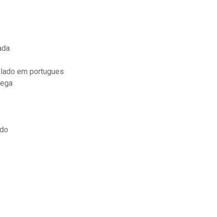
ada
blado em portugues
mega
ado