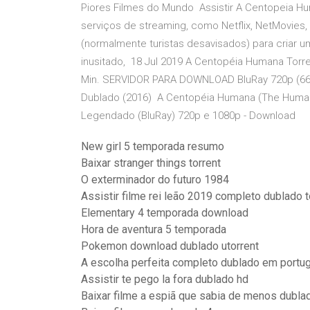
Piores Filmes do Mundo Assistir A Centopeia Hum
serviços de streaming, como Netflix, NetMovies,
(normalmente turistas desavisados) para criar 
inusitado, 18 Jul 2019 A Centopéia Humana Torr
Min. SERVIDOR PARA DOWNLOAD BluRay 720p (666 
Dublado (2016) A Centopéia Humana (The Human 
Legendado (BluRay) 720p e 1080p - Download
New girl 5 temporada resumo
Baixar stranger things torrent
O exterminador do futuro 1984
Assistir filme rei leão 2019 completo dublado t
Elementary 4 temporada download
Hora de aventura 5 temporada
Pokemon download dublado utorrent
A escolha perfeita completo dublado em portu
Assistir te pego la fora dublado hd
Baixar filme a espiã que sabia de menos dubla