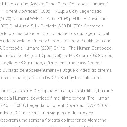
dublado online, Assista Filme! Filme Centopeia Humana 1
 – Torrent Download 1080p – 720p BluRay Legendado
 (2020) Nacional WEB-DL 720p e 1080p FULL – Download.
2020) Dual Áudio 5.1 / Dublado WEB-DL 720p Centopeia
ito por fãs da série . Como não temos dublagem oficial,
ado download. Primary Sidebar. calgary. Blackhawks end
e A Centopéia Humana (2009) Online - The Human Centipede
ão média de 4.4 (de 10 possível) no IMDB com 70508 votos,
duração de 92 minutos, o filme tem uma classificação
to Dublado centopeia+humana+1 Jogue o vídeo do cinema,
os cinematógrafos do DVDRip Blu-Ray bestialement.
ent, assistir A Centopéia Humana, assistir filme, baixar A
topéia Humana, download filme, filme torrent, The Human
 720p – 1080p Legendado Torrent Download 13/04/2019 ·
endado. O filme relata uma viagem de duas jovens
vessarem uma sombria floresta do interior da Alemanha,