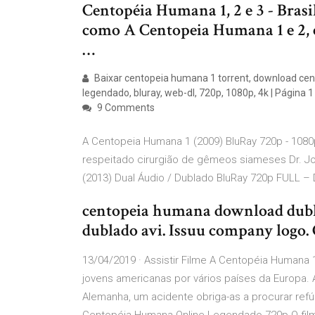
Centopéia Humana 1, 2 e 3 - Brasil
como A Centopeia Humana 1 e 2, e
…
Baixar centopeia humana 1 torrent, download cen
legendado, bluray, web-dl, 720p, 1080p, 4k | Página 1
9 Comments
A Centopeia Humana 1 (2009) BluRay 720p - 108
respeitado cirurgião de gêmeos siameses Dr. Jo
(2013) Dual Áudio / Dublado BluRay 720p FULL –
centopeia humana download dubl
dublado avi. Issuu company logo. 
13/04/2019 · Assistir Filme A Centopéia Humana 
jovens americanas por vários países da Europa. 
Alemanha, um acidente obriga-as a procurar refú