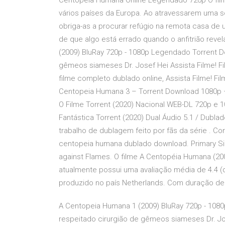
Centopéia Humana Online Legendado 720p O film
vários países da Europa. Ao atravessarem uma so
obriga-as a procurar refúgio na remota casa de
de que algo está errado quando o anfitrião rev
(2009) BluRay 720p - 1080p Legendado Torrent D
gêmeos siameses Dr. Josef Hei Assista Filme! F
filme completo dublado online, Assista Filme! F
Centopeia Humana 3 – Torrent Download 1080p 
O Filme Torrent (2020) Nacional WEB-DL 720p e
Fantástica Torrent (2020) Dual Áudio 5.1 / Dub
trabalho de dublagem feito por fãs da série . 
centopeia humana dublado download. Primary Sid
against Flames. O filme A Centopéia Humana (20
atualmente possui uma avaliação média de 4.4 (d
produzido no país Netherlands. Com duração de 9
A Centopeia Humana 1 (2009) BluRay 720p - 108
respeitado cirurgião de gêmeos siameses Dr. Jo