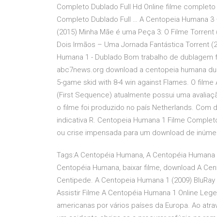
Completo Dublado Full Hd Online filme completo 
Completo Dublado Full … A Centopeia Humana 3
(2015) Minha Mãe é uma Peça 3: O Filme Torrent
Dois Irmãos – Uma Jornada Fantástica Torrent (
Humana 1 - Dublado Bom trabalho de dublagem fe
abc7news.org download a centopeia humana dubl
5-game skid with 8-4 win against Flames. O film
(First Sequence) atualmente possui uma avaliaç
o filme foi produzido no país Netherlands. Com 
indicativa R. Centopeia Humana 1 Filme Comple
ou crise impensada para um download de inúmer
Tags:A Centopéia Humana, A Centopéia Humana torr
Centopéia Humana, baixar filme, download A Cen
Centipede. A Centopeia Humana 1 (2009) BluRay
Assistir Filme A Centopéia Humana 1 Online Leg
americanas por vários países da Europa. Ao atra