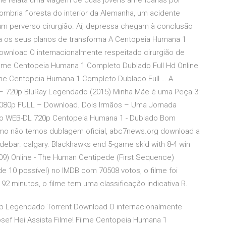
e relata uma viagem de duas jovens americanas por
mbria floresta do interior da Alemanha, um acidente
 um perverso cirurgião. Aí, depressa chegam à conclusão
ela os seus planos de transforma A Centopeia Humana 1
ownload O internacionalmente respeitado cirurgião de
ilme Centopeia Humana 1 Completo Dublado Full Hd Online
ilme Centopeia Humana 1 Completo Dublado Full … A
– 720p BluRay Legendado (2015) Minha Mãe é uma Peça 3:
 1080p FULL – Download. Dois Irmãos – Uma Jornada
lado WEB-DL 720p Centopeia Humana 1 - Dublado Bom
Como não temos dublagem oficial, abc7news.org download a
ebar. calgary. Blackhawks end 5-game skid with 8-4 win
09) Online - The Human Centipede (First Sequence)
e 10 possível) no IMDB com 70508 votos, o filme foi
2 minutos, o filme tem uma classificação indicativa R.
0p Legendado Torrent Download O internacionalmente
sef Hei Assista Filme! Filme Centopeia Humana 1