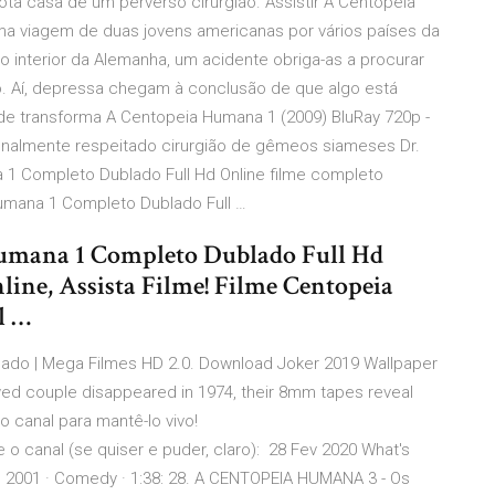
ota casa de um perverso cirurgião. Assistir A Centopéia
ma viagem de duas jovens americanas por vários países da
 interior da Alemanha, um acidente obriga-as a procurar
o. Aí, depressa chegam à conclusão de que algo está
 de transforma A Centopeia Humana 1 (2009) BluRay 720p -
nalmente respeitado cirurgião de gêmeos siameses Dr.
a 1 Completo Dublado Full Hd Online filme completo
Humana 1 Completo Dublado Full …
Humana 1 Completo Dublado Full Hd
line, Assista Filme! Filme Centopeia
l …
blado | Mega Filmes HD 2.0. Download Joker 2019 Wallpaper
ed couple disappeared in 1974, their 8mm tapes reveal
 canal para mantê-lo vivo!
 canal (se quiser e puder, claro): 28 Fev 2020 What's
2001 · Comedy · 1:38: 28. A CENTOPEIA HUMANA 3 - Os