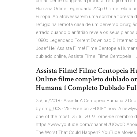
um acidente obriga-as a procurar refúgio na rem
Humana Online Legendado 720p O filme relata u
Europa. Ao atravessarem uma sombria floresta do
refúgio na remota casa de um perverso cirurgiã
errado quando o anfitrião revela os seus planos
1080p Legendado Torrent Download O internacio
Josef Hei Assista Filme! Filme Centopeia Human
dublado online, Assista Filme! Filme Centopeia 
Assista Filme! Filme Centopeia 
Online filme completo dublado on
Humana 1 Completo Dublado Ful
25/jun/2018 - Assistir A Centopeia Humana 2 Du
by dmg_003 - 25 - Free on ZEDGE™ now. A newlyw
one of the most 25 Jul 2019 Torne-se membro do
https://www.youtube.com/channel /UCwqD Apoie o
The Worst That Could Happen? YouTube Movies. 